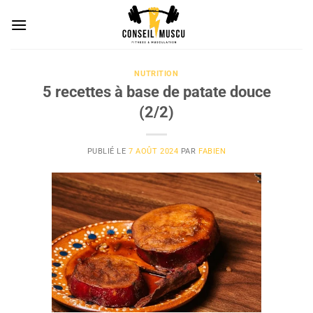
Passer
au
contenu
NUTRITION
5 recettes à base de patate douce
(2/2)
PUBLIÉ LE
7 AOÛT 2024
PAR
FABIEN