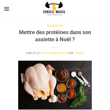
Passer
au
contenu
NUTRITION
Mettre des protéines dans son
assiette à Noël ?
PUBLIÉ LE
20 NOVEMBRE 2024
PAR
FABIEN