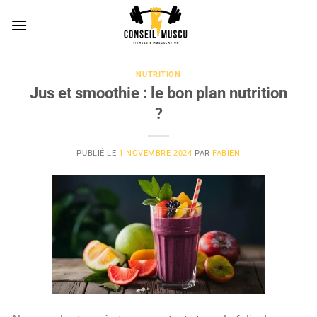
Passer
au
contenu
NUTRITION
Jus et smoothie : le bon plan nutrition
?
PUBLIÉ LE
1 NOVEMBRE 2024
PAR
FABIEN