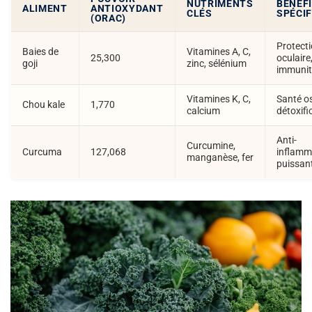
NUTRIMENTS
BÉNÉF
ALIMENT
ANTIOXYDANT
CLÉS
SPÉCI
(ORAC)
Protect
Baies de
Vitamines A, C,
25,300
oculaire
goji
zinc, sélénium
immunit
Vitamines K, C,
Santé o
Chou kale
1,770
calcium
détoxifi
Anti-
Curcumine,
Curcuma
127,068
inflamm
manganèse, fer
puissan