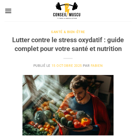
Passer
au
contenu
SANTÉ & BIEN-ÊTRE
Lutter contre le stress oxydatif : guide
complet pour votre santé et nutrition
PUBLIÉ LE
15 OCTOBRE 2025
PAR
FABIEN