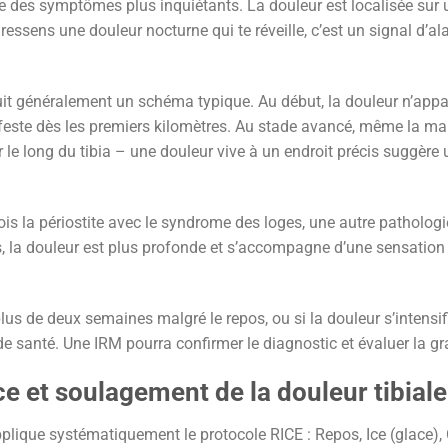
e des symptômes plus inquiétants. La douleur est localisée sur un
ressens une douleur nocturne qui te réveille, c’est un signal d’a
t généralement un schéma typique. Au début, la douleur n’appar
feste dès les premiers kilomètres. Au stade avancé, même la ma
 le long du tibia – une douleur vive à un endroit précis suggère 
is la périostite avec le syndrome des loges, une autre patholog
as, la douleur est plus profonde et s’accompagne d’une sensation
us de deux semaines malgré le repos, ou si la douleur s’intensif
 santé. Une IRM pourra confirmer le diagnostic et évaluer la gra
ce et soulagement de la douleur tibiale
applique systématiquement le protocole RICE : Repos, Ice (glace)