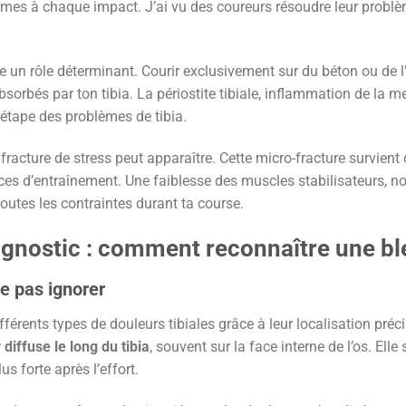
ismes à chaque impact. J’ai vu des coureurs résoudre leur prob
e un rôle déterminant. Courir exclusivement sur du béton ou de
orbés par ton tibia. La périostite tibiale, inflammation de la m
 étape des problèmes de tibia.
fracture de stress peut apparaître. Cette micro-fracture survient 
nces d’entraînement. Une faiblesse des muscles stabilisateurs, n
toutes les contraintes durant ta course.
nostic : comment reconnaître une ble
ne pas ignorer
ifférents types de douleurs tibiales grâce à leur localisation préc
 diffuse le long du tibia
, souvent sur la face interne de l’os. Ell
s forte après l’effort.