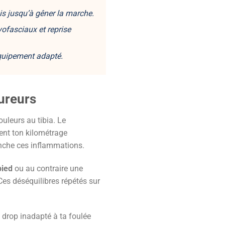
ois jusqu’à gêner la marche.
yofasciaux
et reprise
équipement adapté.
oureurs
uleurs au tibia. Le
ent ton kilométrage
nche ces inflammations.
pied
ou au contraire une
Ces déséquilibres répétés sur
 drop inadapté à ta foulée