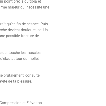
 point précis du tibia et
larme majeur qui nécessite une
aît qu’en fin de séance. Puis
rche devient douloureuse. Un
une possible fracture de
ie qui touche les muscles
 d’étau autour du mollet
ie brutalement, consulte
vité de ta blessure.
, Compression et Élévation.