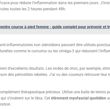
ficace pour réduire l’inflammation dans les premiers jours. J’insi
inutes toutes les 2 heures pendant 48h.
ventre course à pied femme : guide complet pour prévenir et tr
anti-inflammatoires non stéroïdiens peuvent être utilisés ponctue
turelles comme le curcuma ou les oméga-3 qui réduisent l’infl
ent d’excellents résultats. Les ondes de choc, par exemple, stim
rison des périostites rebelles. J’ai vu des coureurs retrouver leur
mplément thérapeutique précieux. Utilise une balle de tennis p
qui s’insèrent sur le tibia. Cet
étirement myofascial quotidien
am
ration.