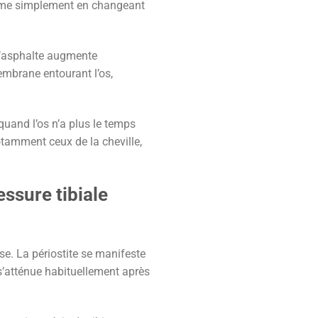
lème simplement en changeant
 l’asphalte augmente
embrane entourant l’os,
quand l’os n’a plus le temps
otamment ceux de la cheville,
ssure tibiale
ise. La périostite se manifeste
e s’atténue habituellement après