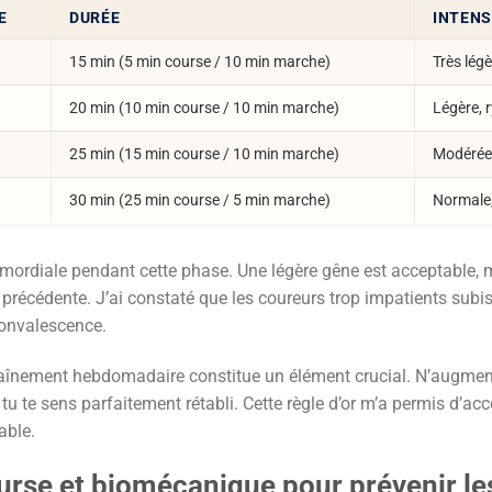
E
DURÉE
INTENS
15 min (5 min course / 10 min marche)
Très légè
20 min (10 min course / 10 min marche)
Légère, 
25 min (15 min course / 10 min marche)
Modérée,
30 min (25 min course / 5 min marche)
Normale,
rimordiale pendant cette phase. Une légère gêne est acceptable, 
tape précédente. J’ai constaté que les coureurs trop impatients s
convalescence.
traînement hebdomadaire constitue un élément crucial. N’augmen
u te sens parfaitement rétabli. Cette règle d’or m’a permis d’a
able.
rse et biomécanique pour prévenir le