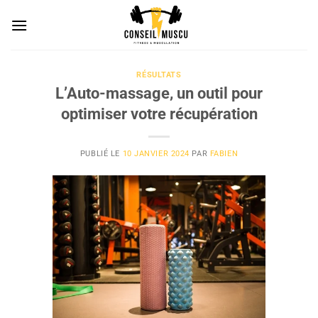
Passer
au
contenu
RÉSULTATS
L’Auto-massage, un outil pour
optimiser votre récupération
PUBLIÉ LE
10 JANVIER 2024
PAR
FABIEN