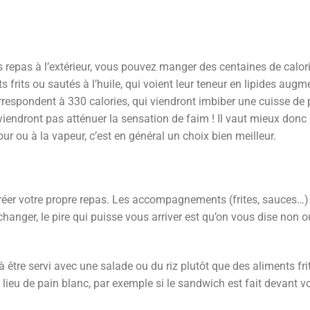
s repas à l’extérieur, vous pouvez manger des centaines de calori
ts frits ou sautés à l’huile, qui voient leur teneur en lipides aug
rrespondent à 330 calories, qui viendront imbiber une cuisse de 
e viendront pas atténuer la sensation de faim ! Il vaut mieux don
our ou à la vapeur, c’est en général un choix bien meilleur.
réer votre propre repas. Les accompagnements (frites, sauces…)
anger, le pire qui puisse vous arriver est qu’on vous dise non o
tre servi avec une salade ou du riz plutôt que des aliments frit
ieu de pain blanc, par exemple si le sandwich est fait devant vo