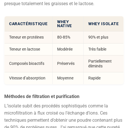
presque totalement les graisses et le lactose.
WHEY
CARACTÉRISTIQUE
WHEY ISOLATE
NATIVE
Teneur en protéines
80-85%
90% et plus
Teneur en lactose
Modérée
Très faible
Partiellement
Composés bioactifs
Préservés
éliminés
Vitesse d’absorption
Moyenne
Rapide
Méthodes de filtration et purification
L’isolate subit des procédés sophistiqués comme la
microfiltration à flux croisé ou l’échange d’ions. Ces
techniques permettent d’obtenir une poudre contenant plus
de 90% de protéines pures. J’ai remarqué que cette pureté