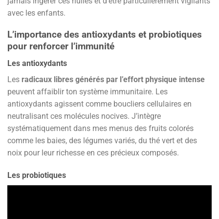
jamais ingérer ces huiles et d’être particulièrement vigilants
avec les enfants.
L’importance des antioxydants et probiotiques
pour renforcer l’immunité
Les antioxydants
Les
radicaux libres générés par l’effort physique intense
peuvent affaiblir ton système immunitaire. Les
antioxydants agissent comme boucliers cellulaires en
neutralisant ces molécules nocives. J’intègre
systématiquement dans mes menus des fruits colorés
comme les baies, des légumes variés, du thé vert et des
noix pour leur richesse en ces précieux composés.
Les probiotiques