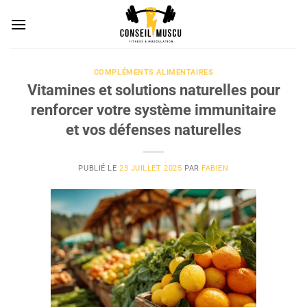
Passer
au
contenu
COMPLÉMENTS ALIMENTAIRES
Vitamines et solutions naturelles pour
renforcer votre système immunitaire
et vos défenses naturelles
PUBLIÉ LE
23 JUILLET 2025
PAR
FABIEN