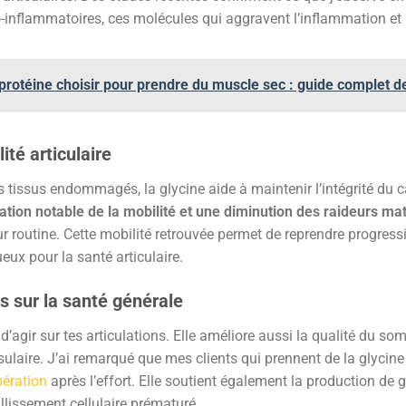
-inflammatoires, ces molécules qui aggravent l’inflammation et 
protéine choisir pour prendre du muscle sec : guide complet d
ité articulaire
 tissus endommagés, la glycine aide à maintenir l’intégrité du ca
ation notable de la mobilité et une diminution des raideurs ma
ur routine. Cette mobilité retrouvée permet de reprendre progres
eux pour la santé articulaire.
s sur la santé générale
’agir sur tes articulations. Elle améliore aussi la qualité du som
sulaire. J’ai remarqué que mes clients qui prennent de la glycin
pération
après l’effort. Elle soutient également la production de 
llissement cellulaire prématuré.