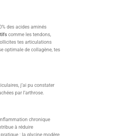
 30% des acides aminés
tifs
comme les tendons,
licites tes articulations
èse optimale de collagène, tes
laires, j’ai pu constater
chées par l’arthrose.
’inflammation chronique
tribue à réduire
 pratique : la glycine modère