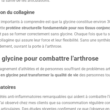
la santé de tes articulations.
ion du collagène
us importants à comprendre est que la glycine constitue environ
ette
protéine structurelle fondamentale pour nos tissus conjonc
t pas se former correctement sans glycine. Chaque fois que tu sol
ollagène qui assure leur force et leur flexibilité. Sans une synth
dement, ouvrant la porte à l’arthrose.
a glycine pour combattre l’arthrose
ement d’athlètes et de personnes souffrant de problèmes articu
en glycine peut transformer la qualité de vie
des personnes tou
atoires
étés anti-inflammatoires remarquables qui aident à combattre l
 J’ai observé chez mes clients que sa consommation régulière con
 articulaires. Des études récentes confirment ce que j’observe en