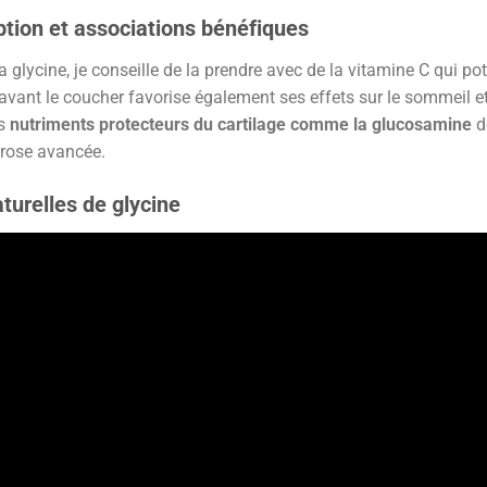
ption et associations bénéfiques
a glycine, je conseille de la prendre avec de la vitamine C qui po
ant le coucher favorise également ses effets sur le sommeil et 
es
nutriments protecteurs du cartilage comme la glucosamine
d
hrose avancée.
turelles de glycine