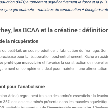
oduction d’ATP, augmentant significativement la
force et la pui
e synergie optimale : matériaux de construction + énergie + ant
hey, les BCAA et la créatine : définitio
 de la récupération
 du petit-lait, un sous-produit de la fabrication du fromage. So
 précieuse pour la récupération post-entraînement. Riche en acide
se protéique musculaire
et favorise la construction de nouvelles
 également un complément idéal pour maintenir une alimentation
ant pour l’anabolisme
 Acids) regroupent trois acides aminés essentiels : la leucine, 
 35% des acides aminés présents dans les muscles squelettique
OR, véritable interrupteur de
l’hypertrophie musculaire
. L’isoleu