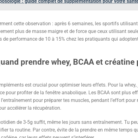
posologie : guide complet de supplémentation pour votre sant
rment cette observation : après 6 semaines, les sportifs utilisa
vement plus de masse maigre et de force que ceux utilisant seule
ns de performance de 10 à 15% chez les pratiquants qui adoptent 
quand prendre whey, BCAA et créatine
pléments est crucial pour optimiser leurs effets. Pour la whe
pour profiter de la fenêtre anabolique. Les BCAA sont plus effic
l’entraînement pour préparer tes muscles, pendant l’effort pour
ur accélérer la récupération.
otidien de 3-5g suffit, même les jours sans entraînement. Tu peu
fier ta routine. Par contre, évite de la prendre en même temps q
aféine, car leurs effets peuvent s’interférer.