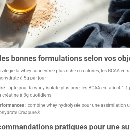
es bonnes formulations selon vos obje
rivilégie la whey concentrée plus riche en calories, les BCAA en r
onohydrate à 5g par jour
ire
: opte pour la whey isolate plus pure, les BCAA en ratio 4:1:1 
a créatine à 3g quotidiens
erformances
: combine whey hydrolysée pour une assimilation ul
nohydrate Creapure®
ecommandations pratiques pour une s