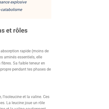
ssance explosive
i-catabolisme
ns et rôles
n absorption rapide (moins de
s aminés essentiels, elle
 fibres. Sa faible teneur en
 propre pendant tes phases de
l’isoleucine et la valine. Ces
s. La leucine joue un rôle
cine et la valine soutiennent