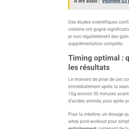
À lire aussi :
Vitamine D3 
Des études scientifiques confi
créatine ont gagné significati
je vois régulièrement des gai
supplémentation complète.
Timing optimal : 
les résultats
Le moment de prise de ces com
immédiatement après ta séance 
10g environ 30 minutes avant 
d’acides aminés, puis après po
Pour la créatine, un dosage qu
whey post-workout pour simpli
entraînement
contenant de la c