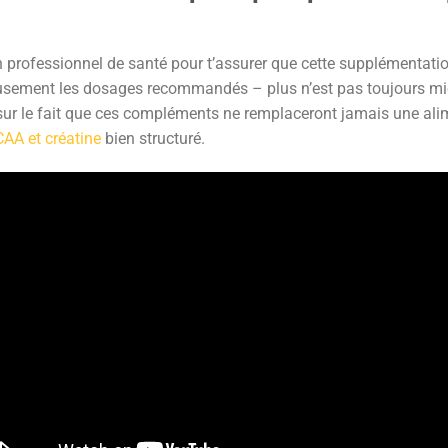
un professionnel de santé pour t’assurer que cette supplémentati
leusement les dosages recommandés – plus n’est pas toujours m
 sur le fait que ces compléments ne remplaceront jamais une alim
AA et créatine
bien structuré.