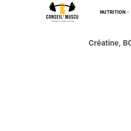
Passer
au
NUTRITION
contenu
Créatine, B