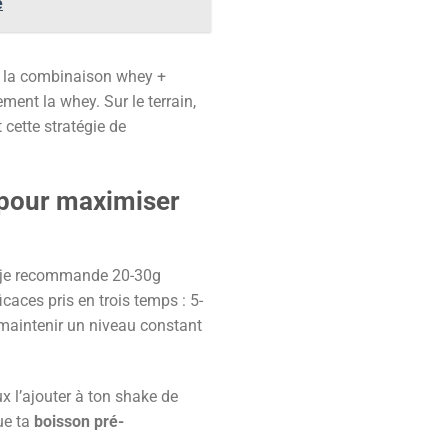
é
nt la combinaison whey +
ment la whey. Sur le terrain,
cette stratégie de
 pour maximiser
y, je recommande 20-30g
aces pris en trois temps : 5-
 maintenir un niveau constant
x l’ajouter à ton shake de
ue ta
boisson pré-