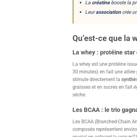
La
créatine
booste la pr
Leur
association
crée un
Qu’est-ce que la w
La whey : protéine star
La whey est une protéine issue
30 minutes) en fait une alliée
stimule directement la
synthè
graisses et en sucres en fait
sèche.
Les BCAA : le trio gagn
Les BCAA (Branched-Chain Amino
composés représentent environ
crucial en activant la voie mT