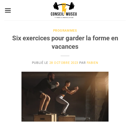
Passer
au
contenu
PROGRAMMES
Six exercices pour garder la forme en
vacances
PUBLIÉ LE
28 OCTOBRE 2023
PAR
FABIEN