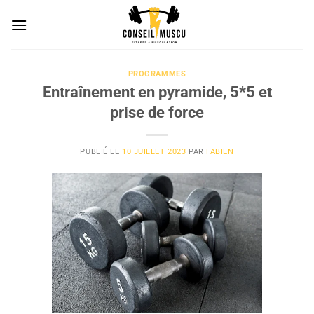
Passer
au
contenu
PROGRAMMES
Entraînement en pyramide, 5*5 et
prise de force
PUBLIÉ LE
10 JUILLET 2023
PAR
FABIEN