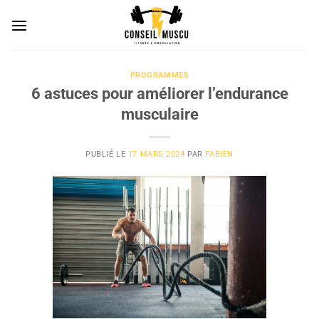
Passer
au
contenu
PROGRAMMES
6 astuces pour améliorer l’endurance
musculaire
PUBLIÉ LE
17 MARS 2024
PAR
FABIEN