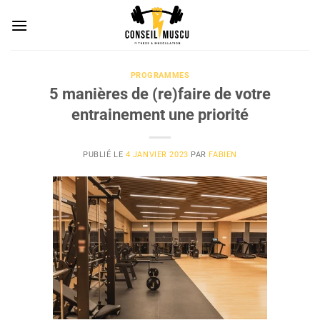
Passer
au
contenu
PROGRAMMES
5 manières de (re)faire de votre
entrainement une priorité
PUBLIÉ LE
4 JANVIER 2023
PAR
FABIEN