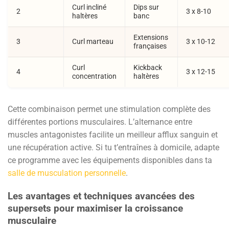
Curl incliné
Dips sur
2
3 x 8-10
haltères
banc
Extensions
3
Curl marteau
3 x 10-12
françaises
Curl
Kickback
4
3 x 12-15
concentration
haltères
Cette combinaison permet une stimulation complète des
différentes portions musculaires. L’alternance entre
muscles antagonistes facilite un meilleur afflux sanguin et
une récupération active. Si tu t’entraînes à domicile, adapte
ce programme avec les équipements disponibles dans ta
salle de musculation personnelle
.
Les avantages et techniques avancées des
supersets pour maximiser la croissance
musculaire