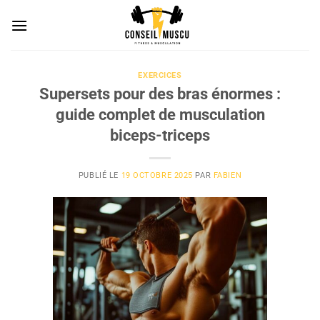
Passer
au
contenu
EXERCICES
Supersets pour des bras énormes :
guide complet de musculation
biceps-triceps
PUBLIÉ LE
19 OCTOBRE 2025
PAR
FABIEN