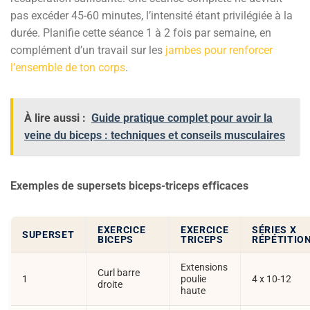
pas excéder 45-60 minutes, l’intensité étant privilégiée à la
durée. Planifie cette séance 1 à 2 fois par semaine, en
complément d’un travail sur les
jambes pour renforcer
l’ensemble de ton corps
.
À lire aussi :
Guide pratique complet pour avoir la
veine du biceps : techniques et conseils musculaires
Exemples de supersets biceps-triceps efficaces
EXERCICE
EXERCICE
SÉRIES X
SUPERSET
BICEPS
TRICEPS
RÉPÉTITIO
Extensions
Curl barre
1
poulie
4 x 10-12
droite
haute