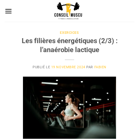
Passer
au
contenu
EXERCICES
Les filières énergétiques (2/3) :
l’anaérobie lactique
PUBLIÉ LE
19 NOVEMBRE 2024
PAR
FABIEN