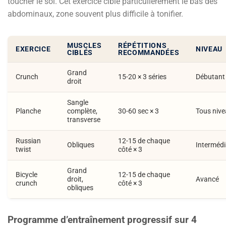
toucher le sol. Cet exercice cible particulièrement le bas des
abdominaux, zone souvent plus difficile à tonifier.
MUSCLES
RÉPÉTITIONS
EXERCICE
NIVEAU
CIBLÉS
RECOMMANDÉES
Grand
Crunch
15-20 × 3 séries
Débutant
droit
Sangle
Planche
complète,
30-60 sec × 3
Tous niv
transverse
Russian
12-15 de chaque
Obliques
Intermédi
twist
côté × 3
Grand
Bicycle
12-15 de chaque
droit,
Avancé
crunch
côté × 3
obliques
Programme d’entraînement progressif sur 4