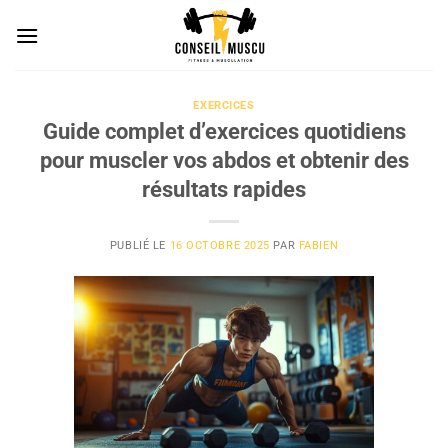
Passer
au
contenu
EXERCICES
Guide complet d’exercices quotidiens
pour muscler vos abdos et obtenir des
résultats rapides
PUBLIÉ LE
16 OCTOBRE 2025
PAR
FABIEN