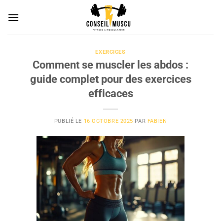
Passer
au
contenu
EXERCICES
Comment se muscler les abdos :
guide complet pour des exercices
efficaces
PUBLIÉ LE
16 OCTOBRE 2025
PAR
FABIEN