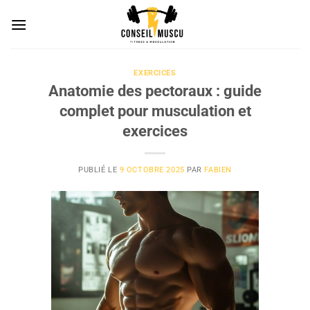
Passer
au
contenu
EXERCICES
Anatomie des pectoraux : guide
complet pour musculation et
exercices
PUBLIÉ LE
9 OCTOBRE 2025
PAR
FABIEN